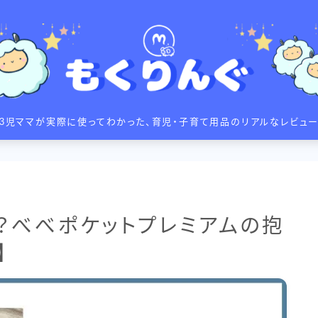
Profile
3児ママが実際に使ってわかった、育児・子育て用品のリアルなレビュ
現在は専業主婦として、3
れたときから始まった育児
ながら実際に使って
「本当に助かった！」
福富あや
と思える育児用品を厳選し
主婦
昔から英語が大好きで、米
？べべポケットプレミアムの抱
今は子供たちに英語を楽し
「詳しく丁寧に」をモット
ビュー】
マ・パパの「これ知りたか
記事への疑問や質問があれば
らお気軽にどうぞ♪
X
Instagram
C