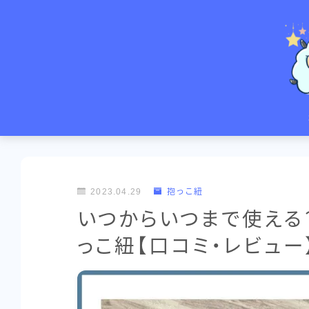
プロフィール
お問い合わせ
運営者情報
2023.04.29
抱っこ紐
サイトマップ
いつからいつまで使える
っこ紐【口コミ・レ
育児・子育て用品
ベビーチェア
抱っこ紐