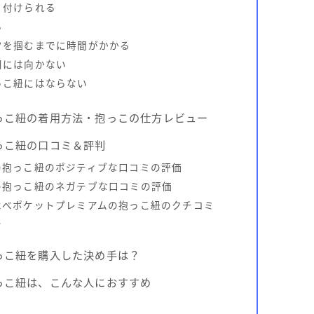
り付けられる
る
ツを掴むまでに時間がかかる
用には向かない
っこ紐にはならない
っこ紐の着用方法・抱っこの仕方レビュー
っこ紐の口コミ＆評判
の抱っこ紐のポジティブな口コミの評価
の抱っこ紐のネガテブな口コミの評価
べべポケットプレミアムの抱っこ紐のクチコミ
と
っこ紐を購入した決め手は？
っこ紐は、こんな人におすすめ