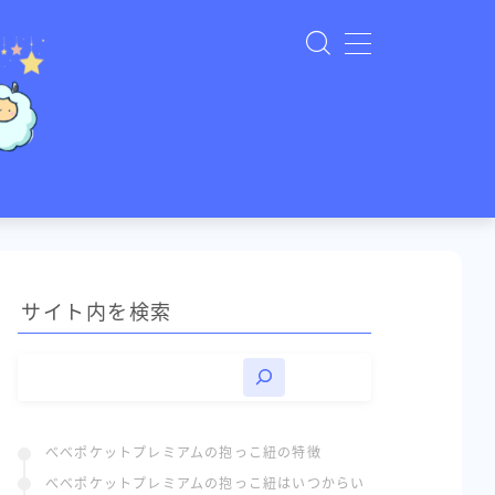
プロフィールを読む
ー
人の子供たちを育てる毎日です。 長女が生ま
の中で、3人の子供たちと一緒に試行錯誤し
てご紹介しています。
サイト内を検索
国での就労経験もあります。
く教えるのが日課です♪
ーに、3人育児のリアルな視点から、 マ
った！」に寄り添う記事を届けています。
、ブログのコメント欄やTwitter（X）か
べべポケットプレミアムの抱っこ紐の特徴
ontact
べべポケットプレミアムの抱っこ紐はいつからい