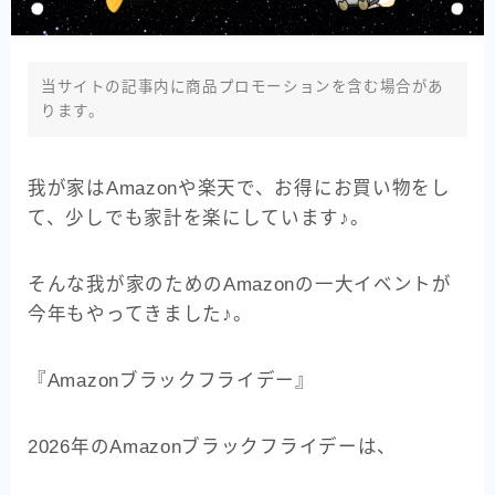
知育
アプリ
当サイトの記事内に商品プロモーションを含む場合があ
ります。
ファッション
我が家はAmazonや楽天で、お得にお買い物をし
雑貨
て、少しでも家計を楽にしています♪。
Amazon
そんな我が家のためのAmazonの一大イベントが
今年もやってきました♪。
福富あや
『Amazonブラックフライデー』
主婦
2026年のAmazonブラックフライデーは、
現在は専業主婦として、3人の子供たちを育てる毎日で
す。 長女が生まれたときから始まった育児の中で、3人