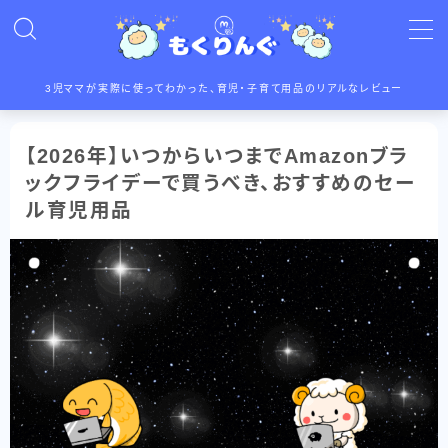
MENU
3児ママが実際に使ってわかった、育児・子育て用品のリアルなレビュー
プロフィール
【2026年】いつからいつまでAmazonブラ
お問い合わせ
ックフライデーで買うべき、おすすめのセー
運営者情報
ル育児用品
サイトマップ
育児・子育て用品
ベビーチェア
ハンドブレンダー
抱っこ紐
電動鼻吸い器